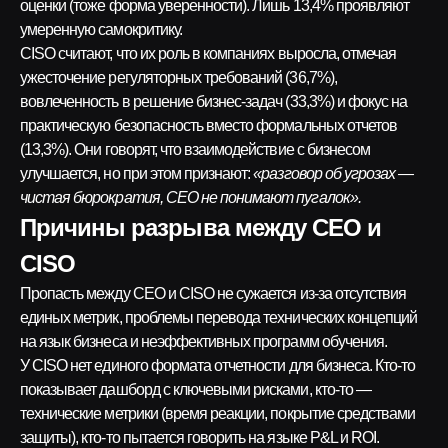
оценки (тоже форма уверенности). Лишь 13,4% проявляют
умеренную самокритику.
CISO считают, что их роль в компаниях выросла, отмечая
ужесточение регуляторных требований (36,7%),
вовлеченность в решение бизнес-задач (33,3%) и фокус на
практическую безопасность вместо формальных отчетов
(13,3%). Они говорят, что взаимодействие с бизнесом
улучшается, но при этом признают:
«разговор об угрозах —
чистая бюрократия, CEO не понимают пугалок».
Причины разрыва между CEO и
CISO
Пропасть между CEO и CISO не сужается из-за отсутствия
единых метрик, проблемы перевода технических концепций
на язык бизнеса и неэффективных программ обучения.
У CISO нет единого формата отчетности для бизнеса. Кто-то
показывает дашборд с ключевыми рисками, кто-то —
технические метрики (время реакции, покрытие средствами
защиты), кто-то пытается говорить на языке P&L и ROI.