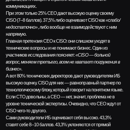
коммуникациях.
При этом только 25% CEO дают высокую оценку своему
CISO (7–8 баллов). 37,5% либо оценивают CISO как
«слабо/
недостаточно»
, либо вообще не взаимодействуют с ним
напрямую.
Главная претензия CEO к CISO: они слишком уходят в
технические вопросы и не понимают бизнес. Один из
участников исследования поясняет:
«CISO — больной
вопрос, меняем третьего, всем не хватает погружения в
бизнес»
.
А вот 80% технических директоров дают руководителям ИБ
высокую оценку. CISO для них — равноправный партнер по
технологическому блоку, который говорит на понятном языке.
Если CTO довольны, а CEO — нет, значит, проблема не в
уровне технической экспертизы. Очевидно, что CEO ждут от
CISO чего-то другого.
Сами руководители ИБ оценивают себя высоко. 43,3%
ставят себе 8–10 баллов. 43,3% уклоняются от прямой