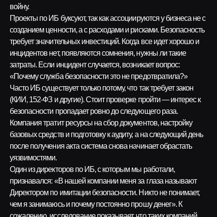
войну.
Проекты по ИБ буксуют, так как ассоциируются у бизнеса не с
созданием ценности, а с расходами и рисками. Безопасность
требует значительных инвестиций. Когда все идет хорошо и
инцидентов нет, появляются сомнения, нужны ли такие
затраты. Если инцидент случается, возникает вопрос:
«Почему служба безопасности это не предотвратила?»
Часто ИБ существует только потому, что так требует закон
(КИИ, 152-ФЗ и другие). Стоит проверке пройти — интерес к
безопасности пропадает ровно до следующего раза.
Компания тратит ресурсы на сбор документов, настройку
базовых средств и подготовку к аудиту, а на следующий день
после получения акта система снова начинает обрастать
уязвимостями.
Один из директоров по ИБ, с которым мы работали,
признавался: «В нашей компании меня за глаза называют
Директором по имитации безопасности. Никто не понимает,
чем я занимаюсь и почему постоянно прошу денег». К
сожалению, исследование показывает, что таких компаний