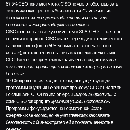
87,5% CEO признают, что их CISO не умеют обосновывать
экономическую ценность безопасности. Самые частые
формулировки:
«не умеет объяснить, что и на что
повлияет»
,
«говорит общими лозунгами»
.
CISO говорят на языке уязвимостей и SLA, CEO — на языке
выручки и штрафов. CISO учатся переводить с технического
на бизнесовый (около 50% упоминают в ответах слово
«язык»
), но их перевод пока не находит слушателя в лице
CEO. Бизнес по-прежнему настаивает на том, что
«нужна
качественная трансляция технических концепций на язык
бизнеса»
.
100% опрошенных сходятся в том, что существующие
программы обучения не решают проблему. CEO о них почти
не слышали, CTO называют курсы
«игрой в бирюльки»
, а
сами CISO говорят, что
«учиться у CISO бесполезно»
.
Программы фокусируются на нормативной базе и
конкретных вендорах, но не учат главному: как связать
безопасность с бизнес-стратегией и показать ценность в
деньгах.