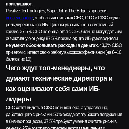
приглашают.
Positive Technologies, SuperJob и The Edgers провели
исследование
, чтобы выяснить, как CEO, CTO и CISO видят
роль директора по ИБ. Цифры указывают на системный
кризис. 37,5% CEO не общаются с CISO или не могут дать им
объективную оценку. 87,5% признают, что ИБ-руководители
не умеют обосновывать расходы в деньгах.
43,3% CISO
при этом считают свою работу высокоэффективной (на 8–10
баллов из 10).
Чего ждут топ-менеджеры, что
думают технические директора и
как оценивают себя сами ИБ-
лидеры
CEO хотят видеть в CISO не инженера, а управленца,
работающего с рисками. 50% ожидают глубокого погружения
в бизнес-процессы, 37,5% требуют умения считать риски в
деньгах, 25% говорят о стратегическом мышлении и