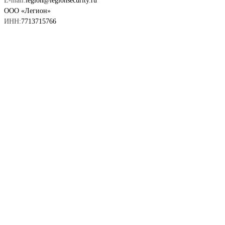
E-mail:
legion@legionsecurity.ru
ООО «Легион»
ИНН:
7713715766