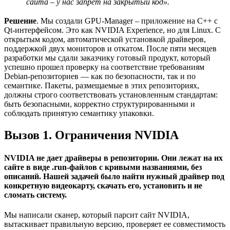
сайта – у нас запрет на закрытый код».
Решение
. Мы создали GPU-Manager – приложение на C++ с
Qt-интерфейсом. Это как NVIDIA Experience, но для Linux. С
открытым кодом, автоматической установкой драйверов,
поддержкой двух мониторов и откатом. После пяти месяцев
разработки мы сдали заказчику готовый продукт, который
успешно прошел проверку на соответствие требованиям
Debian-репозиториев — как по безопасности, так и по
семантике. Пакеты, размещаемые в этих репозиториях,
должны строго соответствовать установленным стандартам:
быть безопасными, корректно структурированными и
соблюдать принятую семантику упаковки.
Вызов 1. Ограничения NVIDIA
NVIDIA не дает драйверы в репозитории. Они лежат на их
сайте в виде .run-файлов с кривыми названиями, без
описаний. Нашей задачей было найти нужный драйвер под
конкретную видеокарту, скачать его, установить и не
сломать систему.
Мы написали сканер, который парсит сайт NVIDIA,
вытаскивает правильную версию, проверяет ее совместимость